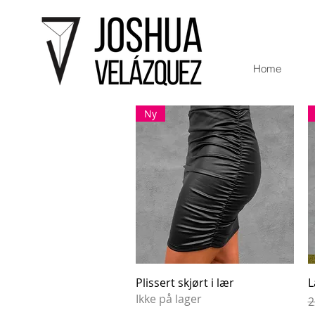
Home
Ny
Hurtigvisning
Plissert skjørt i lær
L
Ikke på lager
V
2