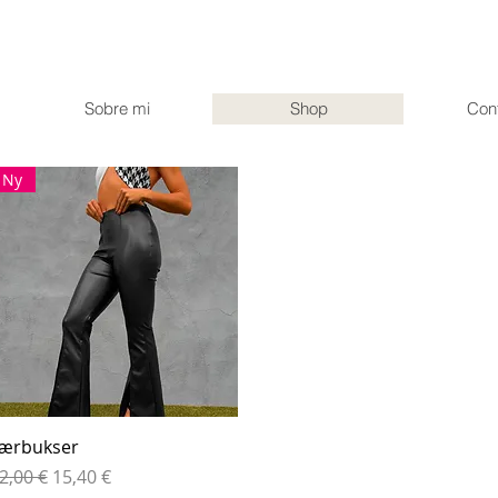
Sobre mi
Shop
Con
Ny
Hurtigvisning
ærbukser
anlig pris
Salgspris
2,00 €
15,40 €