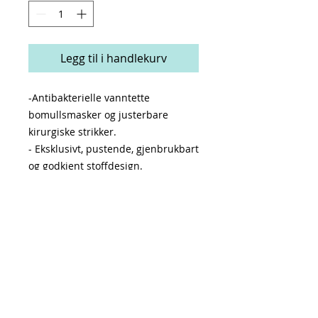
Legg til i handlekurv
-Antibakterielle vanntette
bomullsmasker og justerbare
kirurgiske strikker.
- Eksklusivt, pustende, gjenbrukbart
og godkjent stoffdesign.
- Ytterstoff i polyester.
- Av hygieniske årsaker kan denne
varen ikke returneres.
- Laget i Spania.
PRODUKTINFO
Behandlingstid 5 dager.
RETNINGSLINJER FOR RETUR