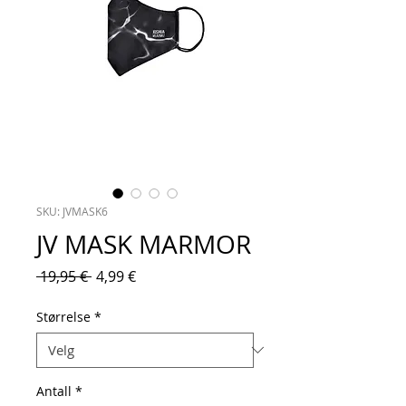
SKU: JVMASK6
JV MASK MARMOR
Vanlig
Salgspris
 19,95 € 
4,99 €
pris
Størrelse
*
Antall
*